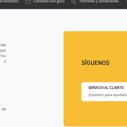
de nosotros
Contacta con gurú
Términos y condiciones
ande
 que
tus
r y
SÍGUENOS
SERVICIO AL CLIENTE
¡Estamos para ayudarte
 de