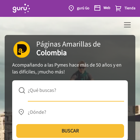
Web
gurú Go
Tienda
Páginas Amarillas
de
Colombia
Acompañando a las Pymes hace más de 50 años y en
las difíciles, ¡mucho más!
¿Qué buscas?
¿Dónde?
BUSCAR