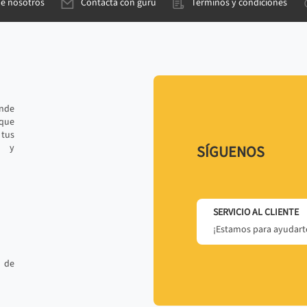
de nosotros
Contacta con gurú
Términos y condiciones
ande
 que
tus
r y
SÍGUENOS
SERVICIO AL CLIENTE
¡Estamos para ayudarte
 de