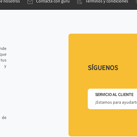
de nosotros
Contacta con gurú
Términos y condiciones
ande
 que
tus
r y
SÍGUENOS
SERVICIO AL CLIENTE
¡Estamos para ayudarte
 de