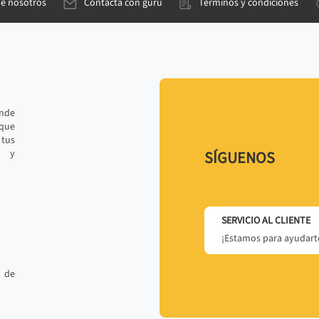
de nosotros
Contacta con gurú
Términos y condiciones
ande
 que
tus
r y
SÍGUENOS
SERVICIO AL CLIENTE
¡Estamos para ayudarte
 de