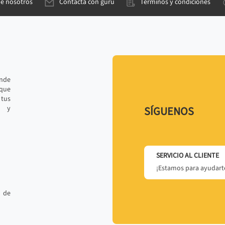
de nosotros
Contacta con gurú
Términos y condiciones
ande
 que
tus
r y
SÍGUENOS
SERVICIO AL CLIENTE
¡Estamos para ayudarte
 de