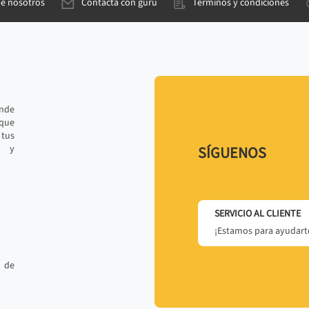
de nosotros
Contacta con gurú
Términos y condiciones
ande
 que
tus
r y
SÍGUENOS
SERVICIO AL CLIENTE
¡Estamos para ayudarte
 de