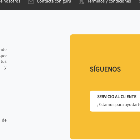
de nosotros
Contacta con gurú
Términos y condiciones
ande
 que
tus
r y
SÍGUENOS
SERVICIO AL CLIENTE
¡Estamos para ayudarte
 de