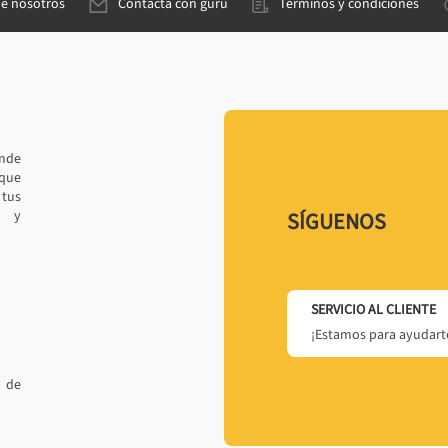
de nosotros
Contacta con gurú
Términos y condiciones
ande
 que
tus
r y
SÍGUENOS
SERVICIO AL CLIENTE
¡Estamos para ayudarte
 de