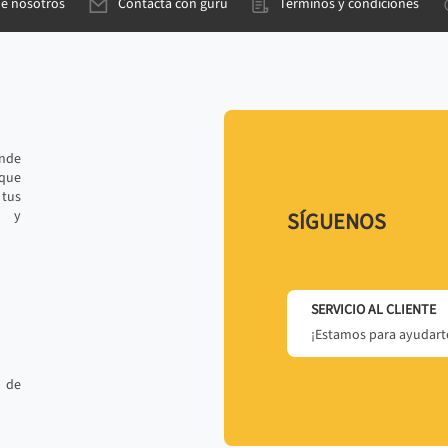
de nosotros
Contacta con gurú
Términos y condiciones
ande
 que
tus
r y
SÍGUENOS
SERVICIO AL CLIENTE
¡Estamos para ayudarte
 de