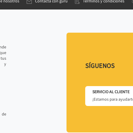
de nosotros
Contacta con gurú
Términos y condiciones
ande
 que
tus
r y
SÍGUENOS
SERVICIO AL CLIENTE
¡Estamos para ayudarte
 de