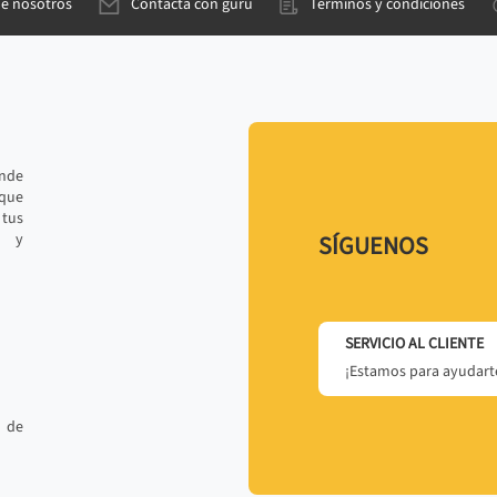
de nosotros
Contacta con gurú
Términos y condiciones
ande
 que
tus
r y
SÍGUENOS
SERVICIO AL CLIENTE
¡Estamos para ayudarte
 de