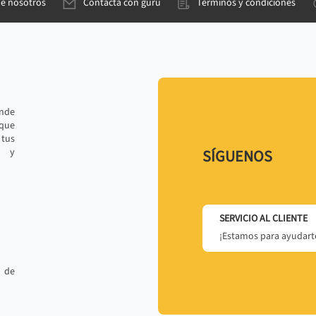
de nosotros
Contacta con gurú
Términos y condiciones
ande
 que
tus
r y
SÍGUENOS
SERVICIO AL CLIENTE
¡Estamos para ayudarte
 de