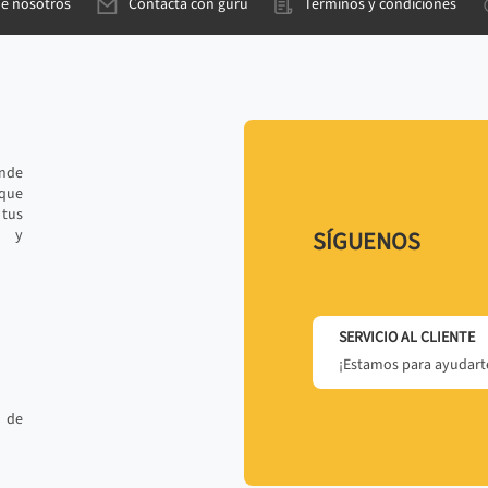
de nosotros
Contacta con gurú
Términos y condiciones
ande
 que
tus
r y
SÍGUENOS
SERVICIO AL CLIENTE
¡Estamos para ayudarte
 de