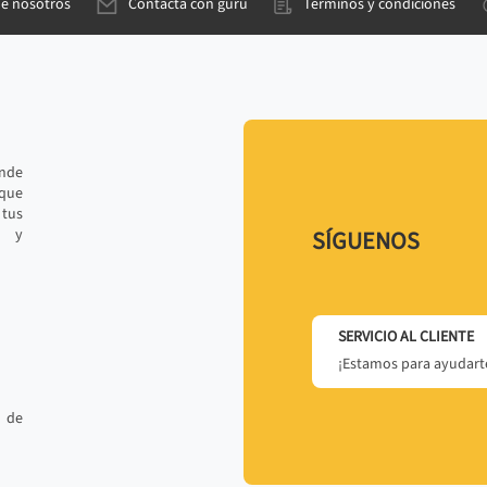
de nosotros
Contacta con gurú
Términos y condiciones
ande
 que
tus
r y
SÍGUENOS
SERVICIO AL CLIENTE
¡Estamos para ayudarte
 de