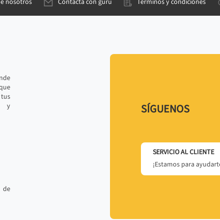
de nosotros
Contacta con gurú
Términos y condiciones
ande
 que
tus
r y
SÍGUENOS
SERVICIO AL CLIENTE
¡Estamos para ayudarte
 de