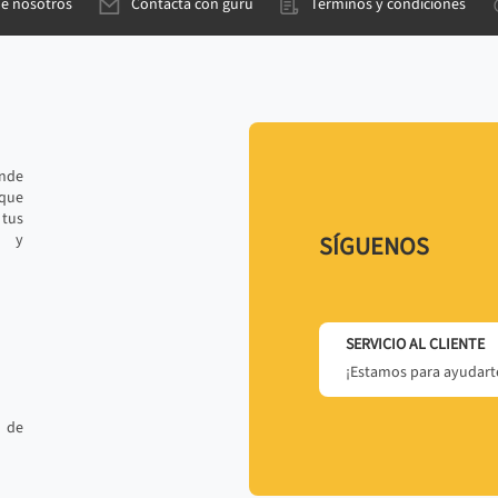
de nosotros
Contacta con gurú
Términos y condiciones
ande
 que
tus
r y
SÍGUENOS
SERVICIO AL CLIENTE
¡Estamos para ayudarte
 de