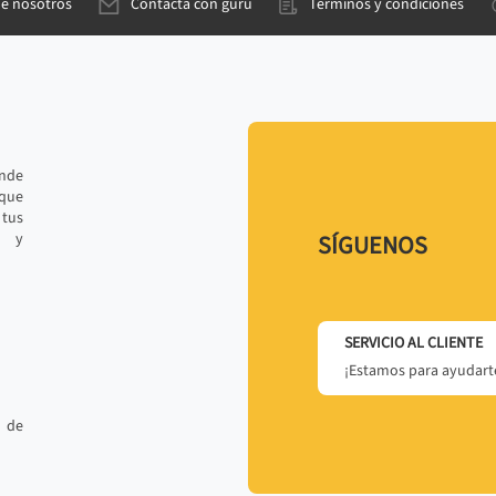
de nosotros
Contacta con gurú
Términos y condiciones
ande
 que
tus
r y
SÍGUENOS
SERVICIO AL CLIENTE
¡Estamos para ayudarte
 de