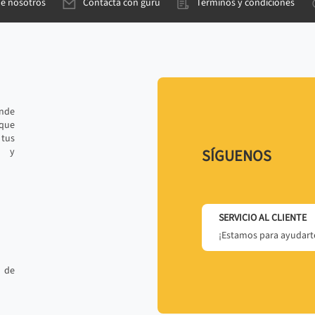
de nosotros
Contacta con gurú
Términos y condiciones
ande
 que
tus
r y
SÍGUENOS
SERVICIO AL CLIENTE
¡Estamos para ayudarte
 de