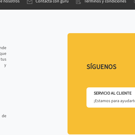
de nosotros
Contacta con gurú
Términos y condiciones
ande
 que
tus
r y
SÍGUENOS
SERVICIO AL CLIENTE
¡Estamos para ayudarte
 de