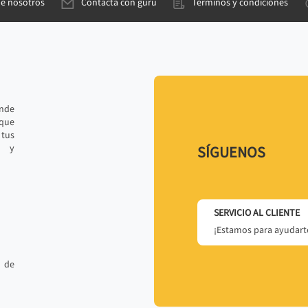
de nosotros
Contacta con gurú
Términos y condiciones
ande
 que
tus
r y
SÍGUENOS
SERVICIO AL CLIENTE
¡Estamos para ayudarte
 de