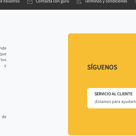
de nosotros
Contacta con gurú
Términos y condiciones
ande
 que
tus
r y
SÍGUENOS
SERVICIO AL CLIENTE
¡Estamos para ayudarte
 de