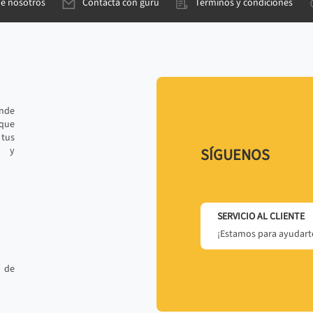
de nosotros
Contacta con gurú
Términos y condiciones
ande
 que
tus
r y
SÍGUENOS
SERVICIO AL CLIENTE
¡Estamos para ayudarte
 de