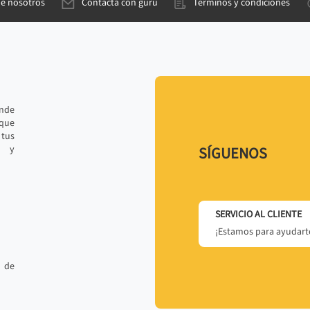
de nosotros
Contacta con gurú
Términos y condiciones
ande
 que
tus
r y
SÍGUENOS
SERVICIO AL CLIENTE
¡Estamos para ayudarte
 de