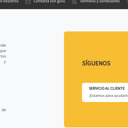
de nosotros
Contacta con gurú
Términos y condiciones
ande
 que
tus
r y
SÍGUENOS
SERVICIO AL CLIENTE
¡Estamos para ayudarte
 de