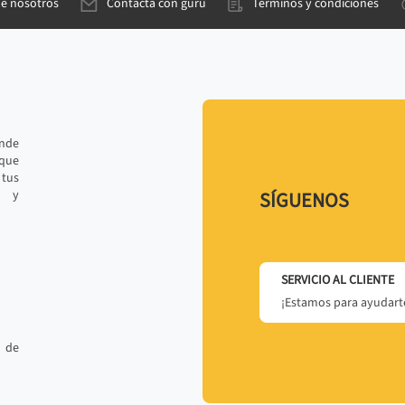
de nosotros
Contacta con gurú
Términos y condiciones
ande
 que
tus
r y
SÍGUENOS
SERVICIO AL CLIENTE
¡Estamos para ayudarte
 de