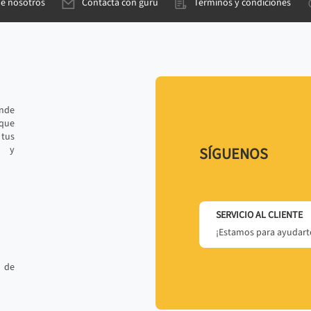
de nosotros
Contacta con gurú
Términos y condiciones
ande
 que
tus
r y
SÍGUENOS
SERVICIO AL CLIENTE
¡Estamos para ayudarte
 de