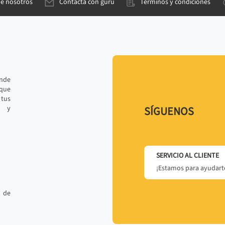
de nosotros
Contacta con gurú
Términos y condiciones
ande
 que
tus
r y
SÍGUENOS
SERVICIO AL CLIENTE
¡Estamos para ayudarte
 de