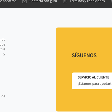
de nosotros
Contacta con gurú
Términos y condiciones
ande
 que
tus
r y
SÍGUENOS
SERVICIO AL CLIENTE
¡Estamos para ayudarte
 de