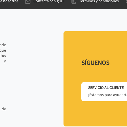
de nosotros
Contacta con gurú
Términos y condiciones
ande
 que
tus
r y
SÍGUENOS
SERVICIO AL CLIENTE
¡Estamos para ayudarte
 de