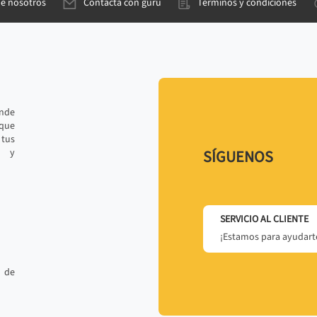
de nosotros
Contacta con gurú
Términos y condiciones
ande
 que
tus
r y
SÍGUENOS
SERVICIO AL CLIENTE
¡Estamos para ayudarte
 de