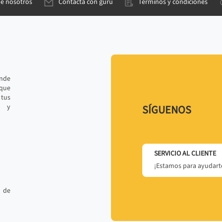
de nosotros
Contacta con gurú
Términos y condiciones
ande
 que
tus
r y
SÍGUENOS
SERVICIO AL CLIENTE
¡Estamos para ayudarte
 de