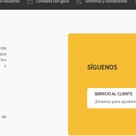
de nosotros
Contacta con gurú
Términos y condiciones
ande
 que
tus
r y
SÍGUENOS
SERVICIO AL CLIENTE
¡Estamos para ayudarte
 de