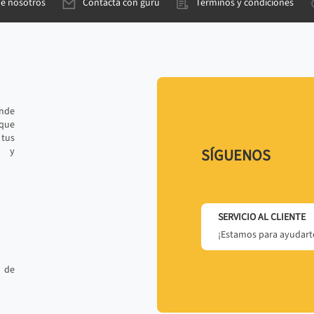
de nosotros
Contacta con gurú
Términos y condiciones
ande
 que
tus
r y
SÍGUENOS
SERVICIO AL CLIENTE
¡Estamos para ayudarte
 de