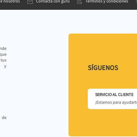
de nosotros
Contacta con gurú
Términos y condiciones
ande
 que
tus
r y
SÍGUENOS
SERVICIO AL CLIENTE
¡Estamos para ayudarte
 de