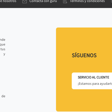
de nosotros
Contacta con gurú
Términos y condiciones
ande
 que
tus
r y
SÍGUENOS
SERVICIO AL CLIENTE
¡Estamos para ayudarte
 de