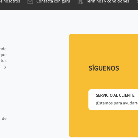
de nosotros
Contacta con gurú
Términos y condiciones
ande
 que
tus
r y
SÍGUENOS
SERVICIO AL CLIENTE
¡Estamos para ayudarte
 de