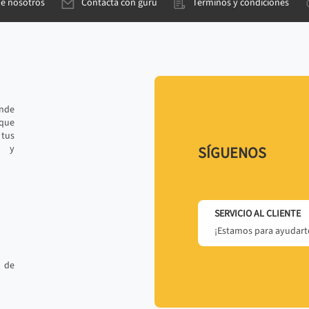
de nosotros
Contacta con gurú
Términos y condiciones
ande
 que
tus
r y
SÍGUENOS
SERVICIO AL CLIENTE
¡Estamos para ayudarte
 de