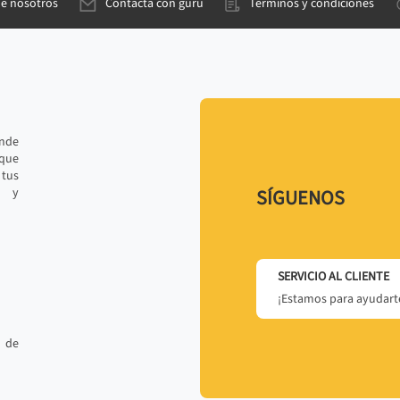
de nosotros
Contacta con gurú
Términos y condiciones
ande
 que
tus
r y
SÍGUENOS
SERVICIO AL CLIENTE
¡Estamos para ayudarte
 de