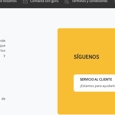
de nosotros
Contacta con gurú
Términos y condiciones
ande
 que
tus
r y
SÍGUENOS
SERVICIO AL CLIENTE
¡Estamos para ayudarte
 de