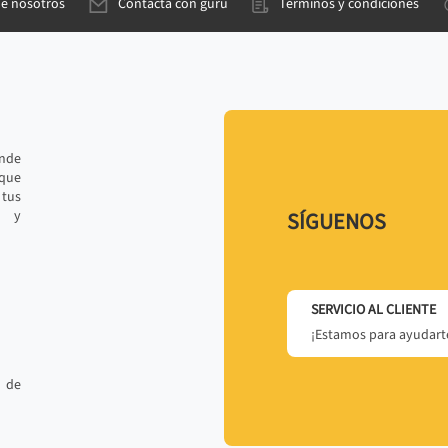
de nosotros
Contacta con gurú
Términos y condiciones
ande
 que
tus
r y
SÍGUENOS
SERVICIO AL CLIENTE
¡Estamos para ayudarte
 de