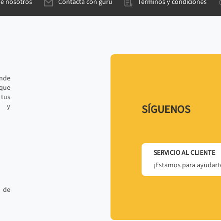
de nosotros
Contacta con gurú
Términos y condiciones
ande
 que
tus
r y
SÍGUENOS
SERVICIO AL CLIENTE
¡Estamos para ayudarte
 de