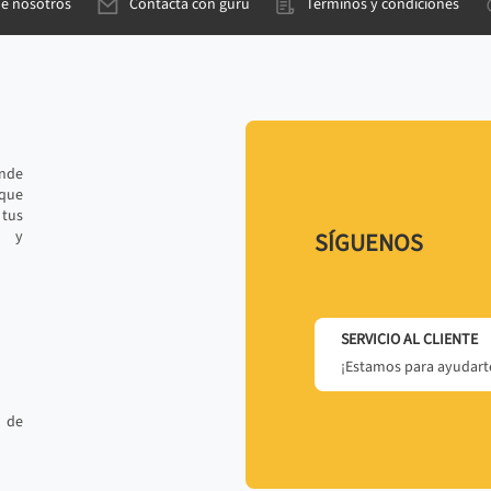
de nosotros
Contacta con gurú
Términos y condiciones
ande
 que
tus
r y
SÍGUENOS
SERVICIO AL CLIENTE
¡Estamos para ayudarte
 de