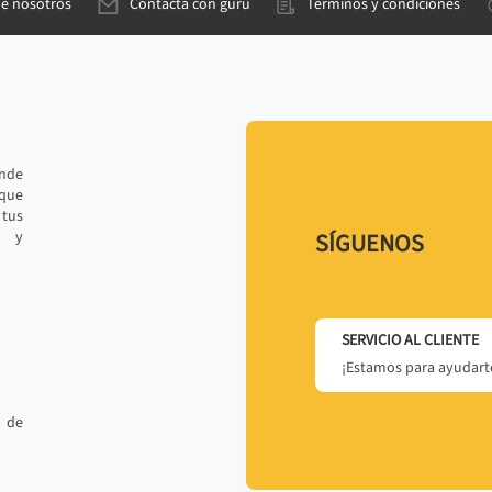
de nosotros
Contacta con gurú
Términos y condiciones
ande
 que
tus
r y
SÍGUENOS
SERVICIO AL CLIENTE
¡Estamos para ayudarte
 de