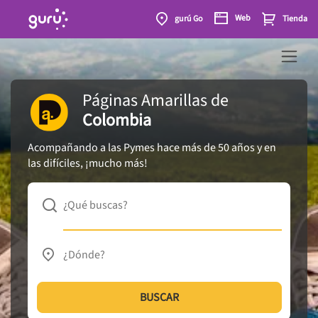
Web
gurú Go
Tienda
Páginas Amarillas
de
Colombia
Acompañando a las Pymes hace más de 50 años y en
las difíciles, ¡mucho más!
¿Qué buscas?
¿Dónde?
BUSCAR