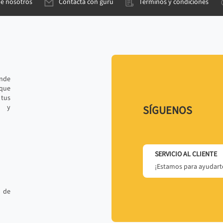
de nosotros
Contacta con gurú
Términos y condiciones
ande
 que
tus
r y
SÍGUENOS
SERVICIO AL CLIENTE
¡Estamos para ayudarte
 de