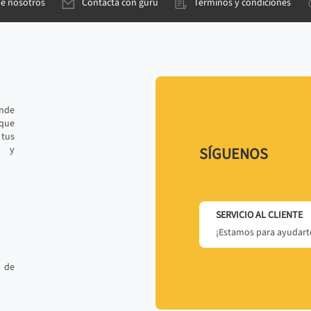
de nosotros
Contacta con gurú
Términos y condiciones
ande
 que
tus
r y
SÍGUENOS
SERVICIO AL CLIENTE
¡Estamos para ayudarte
 de