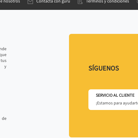
de nosotros
Contacta con gurú
Términos y condiciones
ande
 que
tus
r y
SÍGUENOS
SERVICIO AL CLIENTE
¡Estamos para ayudarte
 de