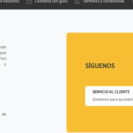
de nosotros
Contacta con gurú
Términos y condiciones
ande
 que
tus
r y
SÍGUENOS
SERVICIO AL CLIENTE
¡Estamos para ayudarte
 de