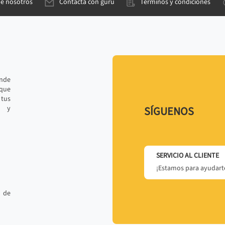
de nosotros
Contacta con gurú
Términos y condiciones
ande
 que
tus
r y
SÍGUENOS
SERVICIO AL CLIENTE
¡Estamos para ayudarte
 de